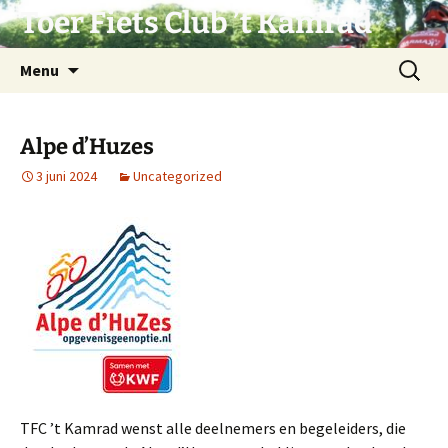
Ga
Toer Fiets Club ’t Kamrad
naar
de
Zoeken
Menu
inhoud
naar:
Alpe d’Huzes
3 juni 2024
Uncategorized
TFC ’t Kamrad wenst alle deelnemers en begeleiders, die