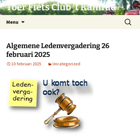
Ga
Toer Fiets Club ’t Kamrad
naar
de
Zoeken
Menu
inhoud
naar:
Algemene Ledenvergadering 26
februari 2025
10 februari 2025
Uncategorized