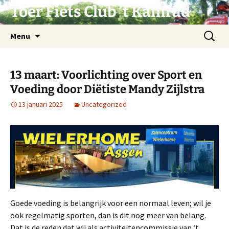
Ga
Toer Fiets Club ’t Kamrad
naar
de
Zoeken
Menu
inhoud
naar:
13 maart: Voorlichting over Sport en
Voeding door Diëtiste Mandy Zijlstra
13 januari 2025
Uncategorized
Goede voeding is belangrijk voor een normaal leven; wil je
ook regelmatig sporten, dan is dit nog meer van belang.
Dat is de reden dat wij als activiteitencommissie van ‘t