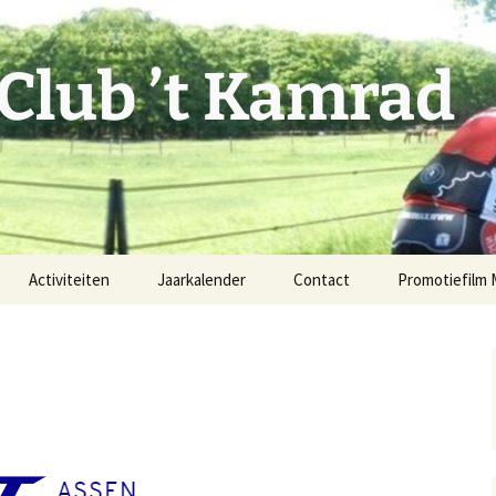
 Club ’t Kamrad
Activiteiten
Jaarkalender
Contact
Promotiefilm
Rode Diesel
Fiets mee!
Vaste MTB-route
Verenigingsgegevens
Facebook
issie