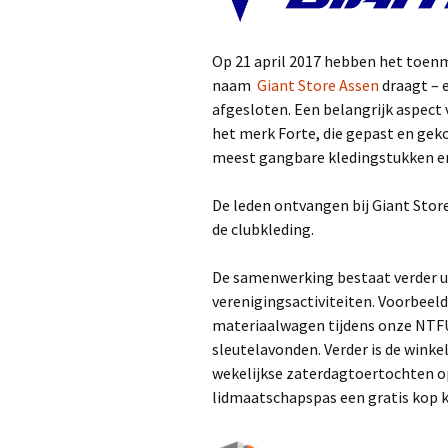
Lidmaatschap
Op 21 april 2017 hebben het toenma
Vertrouwenscon
naam
Giant Store Assen
draagt – 
afgesloten. Een belangrijk aspect
Sponsors
het merk Forte, die gepast en geko
meest gangbare kledingstukken en 
Clubkleding
De leden ontvangen bij Giant Store
Veiligheid
de clubkleding.
NTFU
De samenwerking bestaat verder uit
verenigingsactiviteiten. Voorbeeld
materiaalwagen tijdens onze NTFU
sleutelavonden. Verder is de winke
wekelijkse zaterdagtoertochten op 
lidmaatschapspas een gratis kop ko