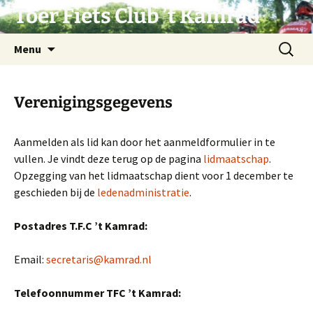
Ga
Toer Fiets Club ’t Kamrad
naar
de
Zoeken
Menu
inhoud
naar:
Verenigingsgegevens
Aanmelden als lid kan door het aanmeldformulier in te
vullen. Je vindt deze terug op de pagina
lidmaatschap
.
Opzegging van het lidmaatschap dient voor 1 december te
geschieden bij de
ledenadministratie
.
Postadres T.F.C ’t Kamrad:
Email:
secretaris@kamrad.nl
Telefoonnummer TFC ’t Kamrad: