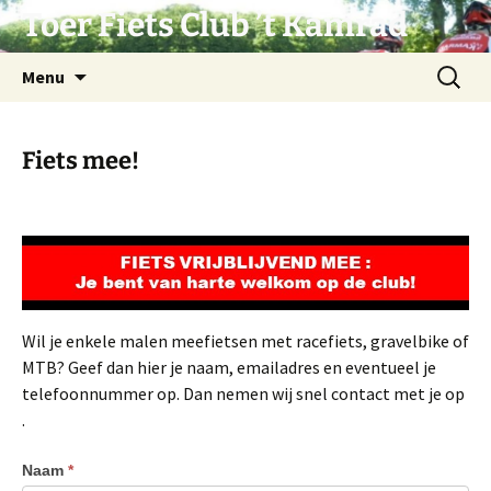
Ga
Toer Fiets Club ’t Kamrad
naar
de
Zoeken
Menu
inhoud
naar:
Fiets mee!
Wil je enkele malen meefietsen met racefiets, gravelbike of
MTB? Geef dan hier je naam, emailadres en eventueel je
telefoonnummer op. Dan nemen wij snel contact met je op
.
Fiets-
Naam
*