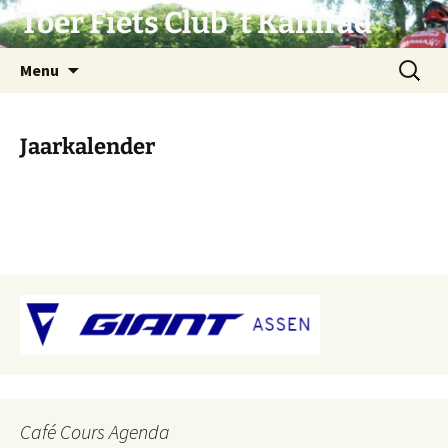
Ga
Toer Fiets Club ’t Kamrad
naar
de
Zoeken
Menu
inhoud
naar:
Jaarkalender
Café Cours Agenda