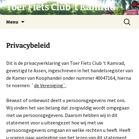
Ga
Toer Fiets Club ’t Kamrad
naar
de
Zoeken
Menu
inhoud
naar:
Privacybeleid
Dit is de privacyverklaring van Toer Fiets Club ‘t Kamrad,
gevestigd te Assen, ingeschreven in het handelsregister van
de Kamer van Koophandel onder nummer 40047164, hierna
te noemen: `
de Vereniging
`
.
Bewust of onbewust deelt u persoonsgegevens met ons.
Wij vinden het van belang dat zorgvuldig wordt omgegaan
met uw persoonsgegevens. Daarom hebben wij in dit
statement voor u uiteengezet hoe wij met uw
persoonsgegevens omgaan en welke rechten u heeft. Heeft
u vragen naar aanleiding van het lezen van dit statement,