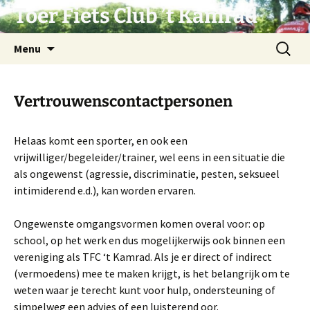
Ga
Toer Fiets Club ’t Kamrad
naar
de
Zoeken
Menu
inhoud
naar:
Vertrouwenscontactpersonen
Helaas komt een sporter, en ook een
vrijwilliger/begeleider/trainer, wel eens in een situatie die
als ongewenst (agressie, discriminatie, pesten, seksueel
intimiderend e.d.), kan worden ervaren.
Ongewenste omgangsvormen komen overal voor: op
school, op het werk en dus mogelijkerwijs ook binnen een
vereniging als TFC ‘t Kamrad. Als je er direct of indirect
(vermoedens) mee te maken krijgt, is het belangrijk om te
weten waar je terecht kunt voor hulp, ondersteuning of
simpelweg een advies of een luisterend oor.