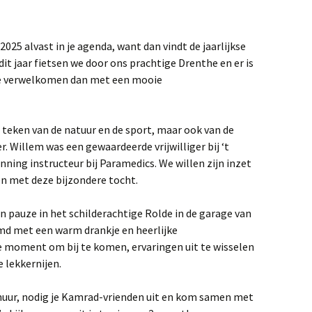
025 alvast in je agenda, want dan vindt de jaarlijkse
t jaar fietsen we door ons prachtige Drenthe en er is
te verwelkomen dan met een mooie
t teken van de natuur en de sport, maar ook van de
 Willem was een gewaardeerde vrijwilliger bij ‘t
ning instructeur bij Paramedics. We willen zijn inzet
n met deze bijzondere tocht.
 pauze in het schilderachtige Rolde in de garage van
d met een warm drankje en heerlijke
te moment om bij te komen, ervaringen uit te wisselen
 lekkernijen.
chuur, nodig je Kamrad-vrienden uit en kom samen met