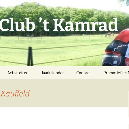
 Club ’t Kamrad
Activiteiten
Jaarkalender
Contact
Promotiefilm
Rode Diesel
Fiets mee!
 Kauffeld
Vaste MTB-route
Verenigingsgegevens
Facebook
issie