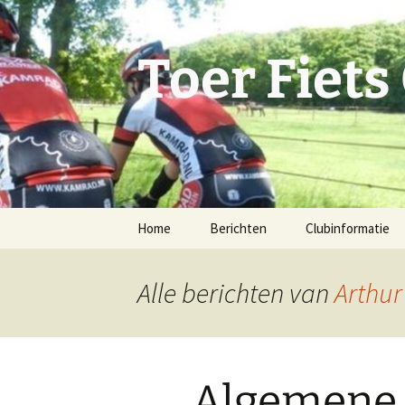
Ga
naar
de
Toer Fiets
inhoud
Home
Berichten
Clubinformatie
Bestuur
Alle berichten van
Arthur
Statuten
Toercommissie
Algemene
Activiteitencomm