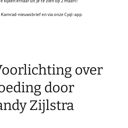
e kijken ernaar uit je te zien op 2 maart!
de Kamrad-nieuwsbrief en via onze Cyql-app.
Voorlichting over
Voeding door
andy Zijlstra