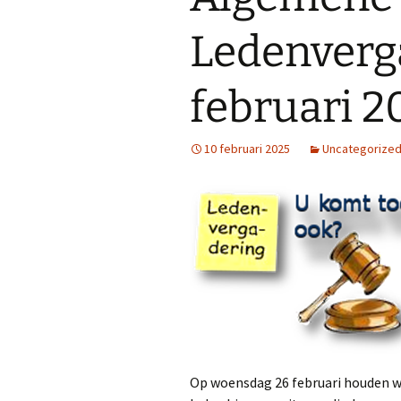
Lidmaatschap
Ledenverg
Vertrouwenscon
februari 2
Sponsors
Clubkleding
10 februari 2025
Uncategorize
Veiligheid
NTFU
Op woensdag 26 februari houden we 