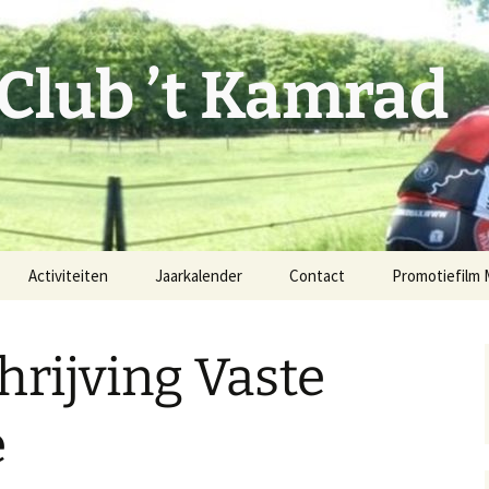
 Club ’t Kamrad
Activiteiten
Jaarkalender
Contact
Promotiefilm
Rode Diesel
Fiets mee!
rijving Vaste
Vaste MTB-route
Verenigingsgegevens
Facebook
e
issie