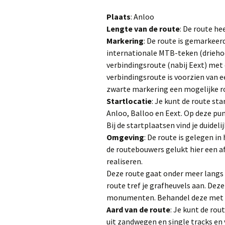
Lidmaatschap
Plaats
: Anloo
Lengte van de route
: De route he
Vertrouwenscon
Markering
: De route is gemarkee
internationale MTB-teken (driehoe
Sponsors
verbindingsroute (nabij Eext) met
verbindingsroute is voorzien van 
Clubkleding
zwarte markering een mogelijke r
Startlocatie
: Je kunt de route st
Veiligheid
Anloo, Balloo en Eext. Op deze pu
Bij de startplaatsen vind je duidel
NTFU
Omgeving
: De route is gelegen in
de routebouwers gelukt hier een a
realiseren.
Deze route gaat onder meer langs 
route tref je grafheuvels aan. Dez
monumenten. Behandel deze met 
Aard van de route
: Je kunt de rou
uit zandwegen en single tracks en