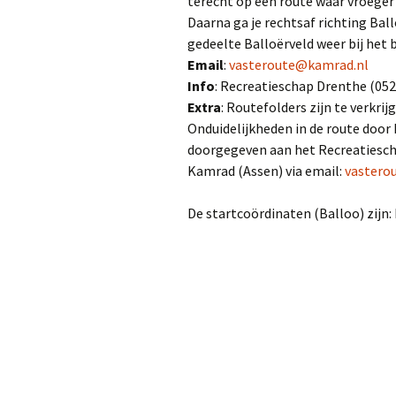
terecht op een route waar vroeger 
Daarna ga je rechtsaf richting Ba
gedeelte Balloërveld weer bij het 
Email
:
vasteroute@kamrad.nl
Info
: Recreatieschap Drenthe (05
Extra
: Routefolders zijn te verkrij
Onduidelijkheden in de route doo
doorgegeven aan het Recreatiescha
Kamrad (Assen) via email:
vastero
De startcoördinaten (Balloo) zijn: