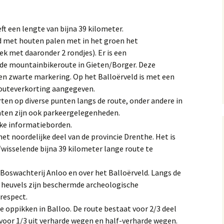
eft een lengte van bijna 39 kilometer.
tactpersonen
rd met houten palen met in het groen het
k met daaronder 2 rondjes). Er is een
 de mountainbikeroute in Gieten/Borger. Deze
een zwarte markering. Op het Balloërveld is met een
outeverkorting aangegeven.
arten op diverse punten langs de route, onder andere in
nten zijn ook parkeergelegenheden.
ijke informatieborden.
 het noordelijke deel van de provincie Drenthe. Het is
fwisselende bijna 39 kilometer lange route te
Boswachterij Anloo en over het Balloërveld. Langs de
e heuvels zijn beschermde archeologische
respect.
te oppikken in Balloo. De route bestaat voor 2/3 deel
 voor 1/3 uit verharde wegen en half-verharde wegen.