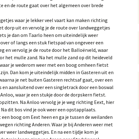
ute en de route gaat over het algemeen over brede
ggetjes waar je lekker veel vaart kan maken richting
t dorp uit en vervolg je de route over landweggetjes
ets je dan om Taarlo heen om uiteindelijk weer
n over of langs een stuk fietspad van ongeveer een
eg en vervolg je de route door het Balloërveld, waar
or het mulle zand. Na het mulle zand op dit heideveld
, waar je wederom weer met een boog omheen fietst
zijn. Dan kom je uiteindelijk midden in Gasteren uit en
 waarna je net buiten Gasteren rechtsaf gaat, over een
 en aansluitend over een singletrack door een boswal
Anloo, waar je een stukje door de dorpskern fietst.
opzitten. Na Anloo vervolg je je weg richting Eext, hier
. Na dit bos vind je ook weer een opstapplaats.
 een boog om Eext heen en ga je tussen de weilanden
wegen richting Anderen. Waar je bij Anderen weer met
r weer landweggetjes. En na een tijdje kom je