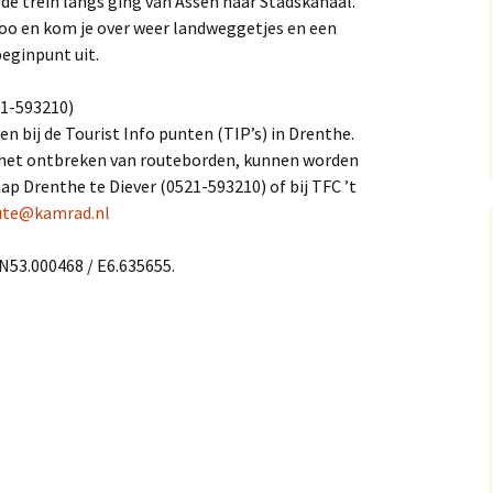
de trein langs ging van Assen naar Stadskanaal.
lloo en kom je over weer landweggetjes en een
beginpunt uit.
21-593210)
gen bij de Tourist Info punten (TIP’s) in Drenthe.
r het ontbreken van routeborden, kunnen worden
p Drenthe te Diever (0521-593210) of bij TFC ’t
ute@kamrad.nl
 N53.000468 / E6.635655.