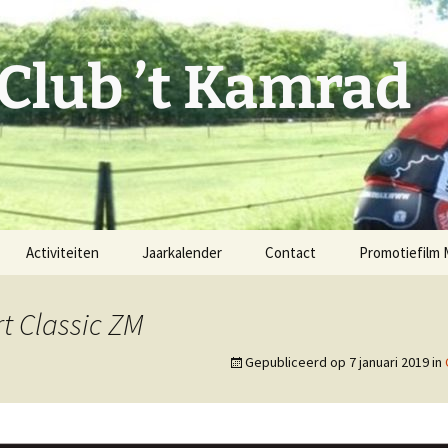
 Club ’t Kamrad
Activiteiten
Jaarkalender
Contact
Promotiefilm
Rode Diesel
Fiets mee!
t Classic ZM
Vaste MTB-route
Verenigingsgegevens
Gepubliceerd op
7 januari 2019
in
Facebook
issie