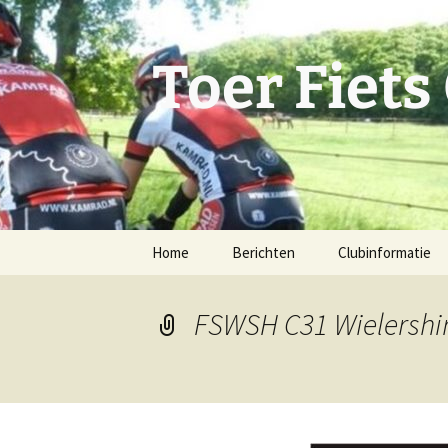
Ga
naar
de
Toer Fiets
inhoud
Home
Berichten
Clubinformatie
Bestuur
FSWSH C31 Wielershir
Statuten
Toercommissie
Activiteitencomm