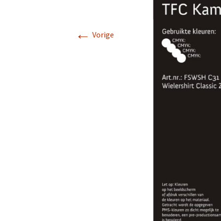
Lidmaatschap
←
Vorige
Vertrouwenscon
Sponsors
Clubkleding
Veiligheid
NTFU