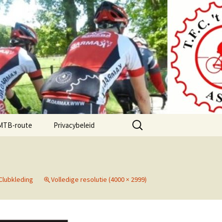
Zoeken
 MTB-route
Privacybeleid
naar:
Clubkleding
Volledige resolutie (4000 × 2999)